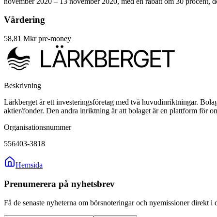
november 2020 – 13 november 2020, med en rabatt om 30 procent, dock
Värdering
58,81 Mkr pre-money
Beskrivning
Lärkberget är ett investeringsföretag med två huvudinriktningar. Bolage
aktier/fonder. Den andra inriktning är att bolaget är en plattform fö
Organisationsnummer
556403-3818
Hemsida
Prenumerera på nyhetsbrev
Få de senaste nyheterna om börsnoteringar och nyemissioner direkt i 