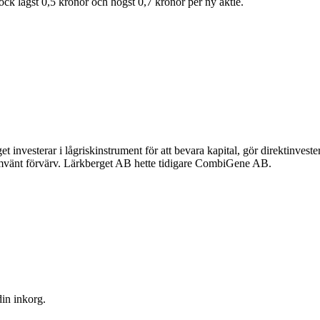
 lägst 0,5 kronor och högst 0,7 kronor per ny aktie.
t investerar i lågriskinstrument för att bevara kapital, gör direktinvest
r omvänt förvärv. Lärkberget AB hette tidigare CombiGene AB.
din inkorg.