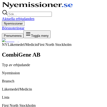
Aktuella erbjudanden
Nyemissioner
Börsnoteringar
Prenumerera
Toggla meny
NY
Läkemedel/Medicin
First North Stockholm
CombiGene AB
Typ av erbjudande
Nyemission
Bransch
Läkemedel/Medicin
Lista
First North Stockholm