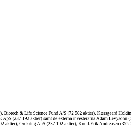
ier), Biotech & Life Science Fund A/S (72 582 aktier), Kærsgaard Hold
E ApS (237 192 aktier) samt de externa investerarna Adam Levysohn 
2 aktier), Omkring ApS (237 192 aktier), Knud-Erik Andreasen (355 78