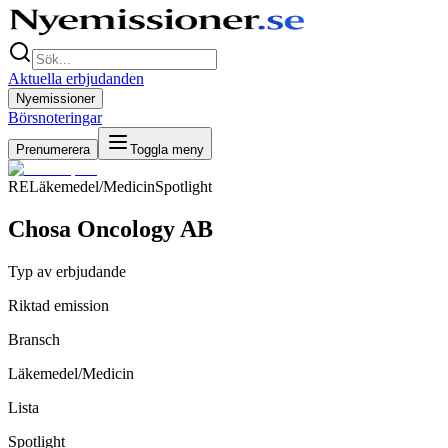
Aktuella erbjudanden
Nyemissioner
Börsnoteringar
Prenumerera
Toggla meny
RE
Läkemedel/Medicin
Spotlight
Chosa Oncology AB
Typ av erbjudande
Riktad emission
Bransch
Läkemedel/Medicin
Lista
Spotlight