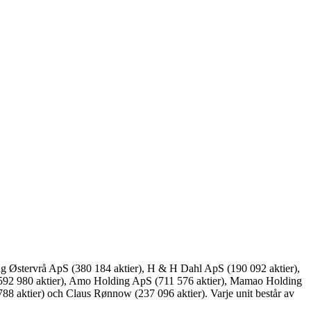
ing Østervrå ApS (380 184 aktier), H & H Dahl ApS (190 092 aktier),
(592 980 aktier), Amo Holding ApS (711 576 aktier), Mamao Holding
8 aktier) och Claus Rønnow (237 096 aktier). Varje unit består av