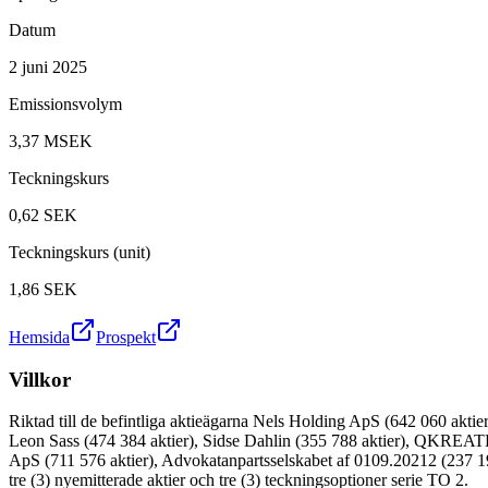
Datum
2 juni 2025
Emissionsvolym
3,37 MSEK
Teckningskurs
0,62
SEK
Teckningskurs (unit)
1,86
SEK
Hemsida
Prospekt
Villkor
Riktad till de befintliga aktieägarna Nels Holding ApS (642 060 akt
Leon Sass (474 384 aktier), Sidse Dahlin (355 788 aktier), QKREAT
ApS (711 576 aktier), Advokatanpartsselskabet af 0109.20212 (237 19
tre (3) nyemitterade aktier och tre (3) teckningsoptioner serie TO 2.