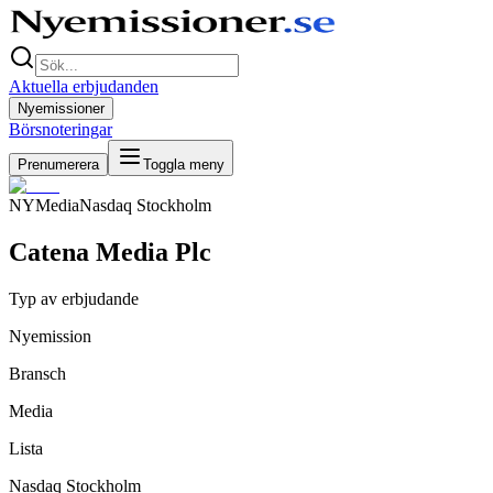
Aktuella erbjudanden
Nyemissioner
Börsnoteringar
Prenumerera
Toggla meny
NY
Media
Nasdaq Stockholm
Catena Media Plc
Typ av erbjudande
Nyemission
Bransch
Media
Lista
Nasdaq Stockholm