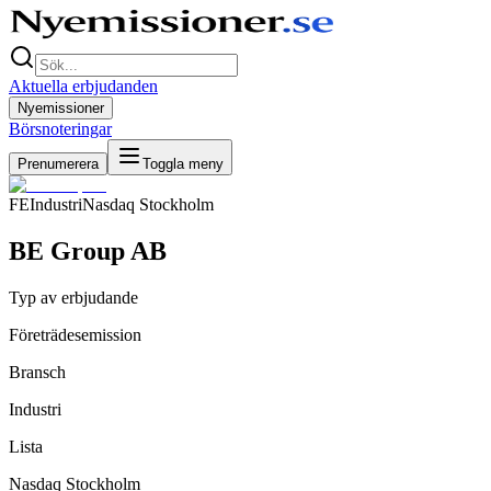
Aktuella erbjudanden
Nyemissioner
Börsnoteringar
Prenumerera
Toggla meny
FE
Industri
Nasdaq Stockholm
BE Group AB
Typ av erbjudande
Företrädesemission
Bransch
Industri
Lista
Nasdaq Stockholm