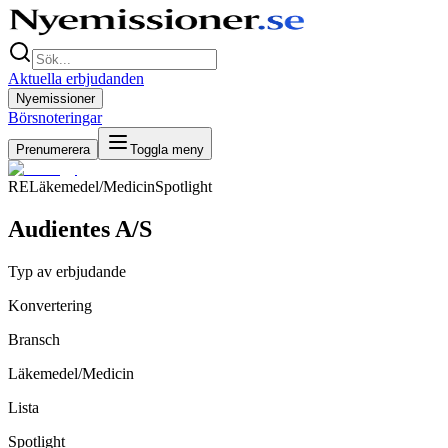
Aktuella erbjudanden
Nyemissioner
Börsnoteringar
Prenumerera
Toggla meny
RE
Läkemedel/Medicin
Spotlight
Audientes A/S
Typ av erbjudande
Konvertering
Bransch
Läkemedel/Medicin
Lista
Spotlight