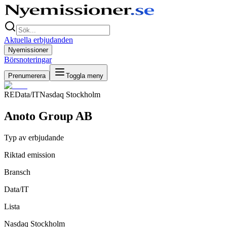
Aktuella erbjudanden
Nyemissioner
Börsnoteringar
Prenumerera
Toggla meny
RE
Data/IT
Nasdaq Stockholm
Anoto Group AB
Typ av erbjudande
Riktad emission
Bransch
Data/IT
Lista
Nasdaq Stockholm