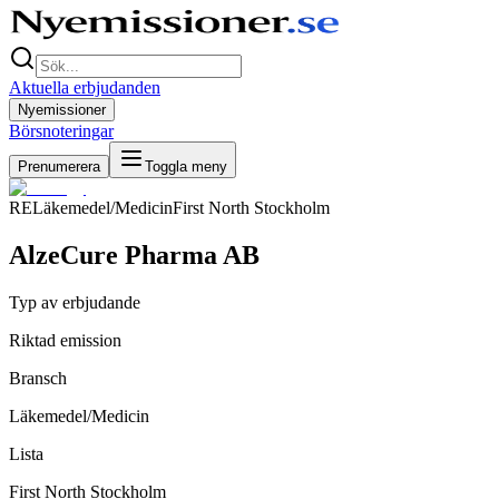
Aktuella erbjudanden
Nyemissioner
Börsnoteringar
Prenumerera
Toggla meny
RE
Läkemedel/Medicin
First North Stockholm
AlzeCure Pharma AB
Typ av erbjudande
Riktad emission
Bransch
Läkemedel/Medicin
Lista
First North Stockholm