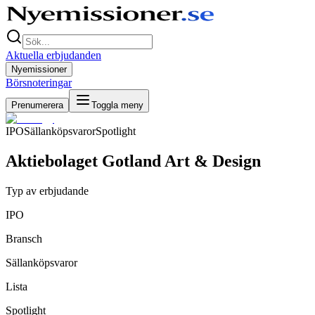
Aktuella erbjudanden
Nyemissioner
Börsnoteringar
Prenumerera
Toggla meny
IPO
Sällanköpsvaror
Spotlight
Aktiebolaget Gotland Art & Design
Typ av erbjudande
IPO
Bransch
Sällanköpsvaror
Lista
Spotlight