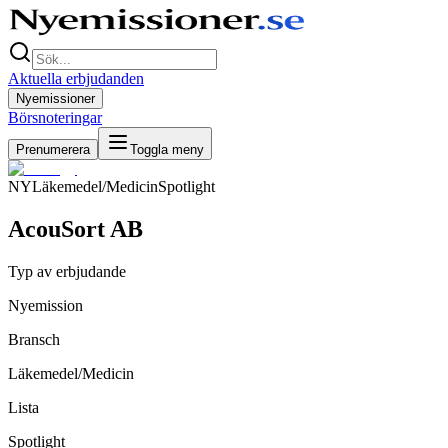
Aktuella erbjudanden
Nyemissioner
Börsnoteringar
Prenumerera
Toggla meny
NY
Läkemedel/Medicin
Spotlight
AcouSort AB
Typ av erbjudande
Nyemission
Bransch
Läkemedel/Medicin
Lista
Spotlight