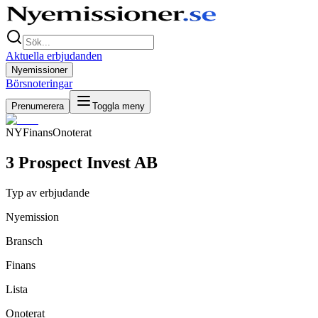
Aktuella erbjudanden
Nyemissioner
Börsnoteringar
Prenumerera
Toggla meny
NY
Finans
Onoterat
3 Prospect Invest AB
Typ av erbjudande
Nyemission
Bransch
Finans
Lista
Onoterat