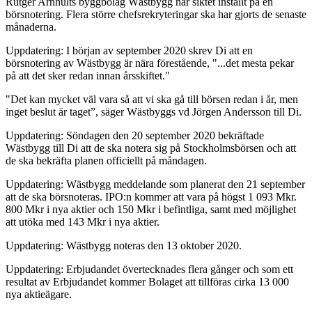
Rutger Arnhults byggbolag Wästbygg har siktet inställt på en
börsnotering. Flera större chefsrekryteringar ska har gjorts de senaste
månaderna.
Uppdatering: I början av september 2020 skrev Di att en
börsnotering av Wästbygg är nära förestående, "...det mesta pekar
på att det sker redan innan årsskiftet."
"Det kan mycket väl vara så att vi ska gå till börsen redan i år, men
inget beslut är taget”, säger Wästbyggs vd Jörgen Andersson till Di.
Uppdatering: Söndagen den 20 september 2020 bekräftade
Wästbygg till Di att de ska notera sig på Stockholmsbörsen och att
de ska bekräfta planen officiellt på måndagen.
Uppdatering: Wästbygg meddelande som planerat den 21 september
att de ska börsnoteras. IPO:n kommer att vara på högst 1 093 Mkr.
800 Mkr i nya aktier och 150 Mkr i befintliga, samt med möjlighet
att utöka med 143 Mkr i nya aktier.
Uppdatering: Wästbygg noteras den 13 oktober 2020.
Uppdatering: Erbjudandet övertecknades flera gånger och som ett
resultat av Erbjudandet kommer Bolaget att tillföras cirka 13 000
nya aktieägare.