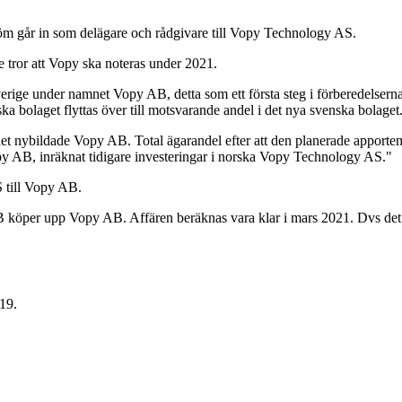
öm går in som delägare och rådgivare till Vopy Technology AS.
 tror att Vopy ska noteras under 2021.
ige under namnet Vopy AB, detta som ett första steg i förberedelserna 
 bolaget flyttas över till motsvarande andel i det nya svenska bolaget
det nybildade Vopy AB. Total ägarandel efter att den planerade appor
 AB, inräknat tidigare investeringar i norska Vopy Technology AS."
 till Vopy AB.
 köper upp Vopy AB. Affären beräknas vara klar i mars 2021. Dvs det b
19.