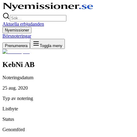
Aktuella erbjudanden
Nyemissioner
Börsnoteringar
Prenumerera
Toggla meny
KebNi AB
Noteringsdatum
25 aug. 2020
Typ av notering
Listbyte
Status
Genomförd