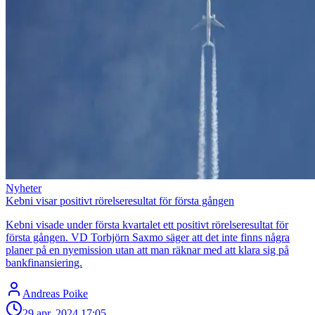
Nyheter
Kebni visar positivt rörelseresultat för första gången
Kebni visade under första kvartalet ett positivt rörelseresultat för
första gången. VD Torbjörn Saxmo säger att det inte finns några
planer på en nyemission utan att man räknar med att klara sig på
bankfinansiering.
Andreas Poike
29 apr. 2024
17:05