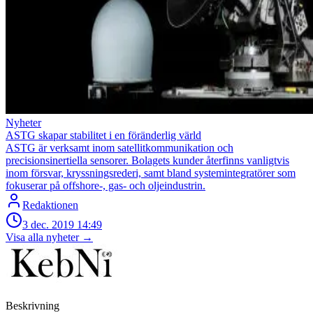
Nyheter
ASTG skapar stabilitet i en föränderlig värld
ASTG är verksamt inom satellitkommunikation och
precisionsinertiella sensorer. Bolagets kunder återfinns vanligtvis
inom försvar, kryssningsrederi, samt bland systemintegratörer som
fokuserar på offshore-, gas- och oljeindustrin.
Redaktionen
3 dec. 2019
14:49
Visa alla nyheter →
Beskrivning