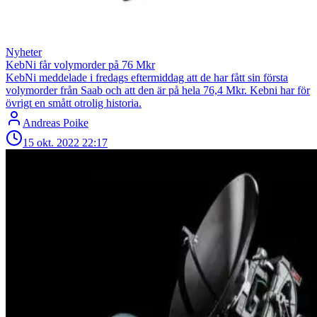
Nyheter
KebNi får volymorder på 76 Mkr
KebNi meddelade i fredags eftermiddag att de har fått sin första
volymorder från Saab och att den är på hela 76,4 Mkr. Kebni har för
övrigt en smått otrolig historia.
Andreas Poike
15 okt. 2022
22:17