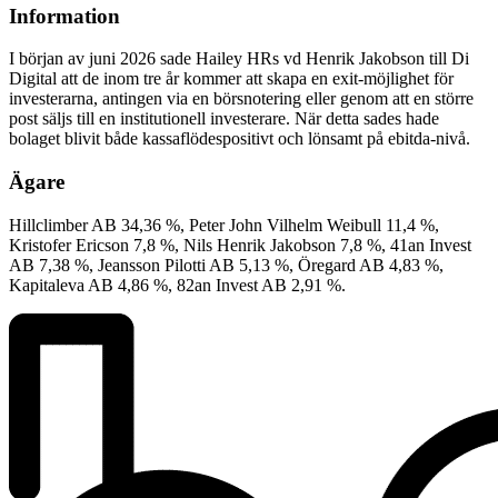
Information
I början av juni 2026 sade Hailey HRs vd Henrik Jakobson till Di
Digital att de inom tre år kommer att skapa en exit-möjlighet för
investerarna, antingen via en börsnotering eller genom att en större
post säljs till en institutionell investerare. När detta sades hade
bolaget blivit både kassaflödespositivt och lönsamt på ebitda-nivå.
Ägare
Hillclimber AB 34,36 %, Peter John Vilhelm Weibull 11,4 %,
Kristofer Ericson 7,8 %, Nils Henrik Jakobson 7,8 %, 41an Invest
AB 7,38 %, Jeansson Pilotti AB 5,13 %, Öregard AB 4,83 %,
Kapitaleva AB 4,86 %, 82an Invest AB 2,91 %.