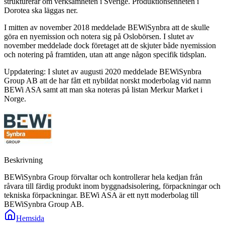
strukturerar om verksamheten i Sverige. Produktionsenheten i
Dorotea ska läggas ner.
I mitten av november 2018 meddelade BEWiSynbra att de skulle
göra en nyemission och notera sig på Oslobörsen. I slutet av
november meddelade dock företaget att de skjuter både nyemission
och notering på framtiden, utan att ange någon specifik tidsplan.
Uppdatering: I slutet av augusti 2020 meddelade BEWiSynbra
Group AB att de har fått ett nybildat norskt moderbolag vid namn
BEWi ASA samt att man ska noteras på listan Merkur Market i
Norge.
Beskrivning
BEWiSynbra Group förvaltar och kontrollerar hela kedjan från
råvara till färdig produkt inom byggnadsisolering, förpackningar och
tekniska förpackningar. BEWi ASA är ett nytt moderbolag till
BEWiSynbra Group AB.
Hemsida