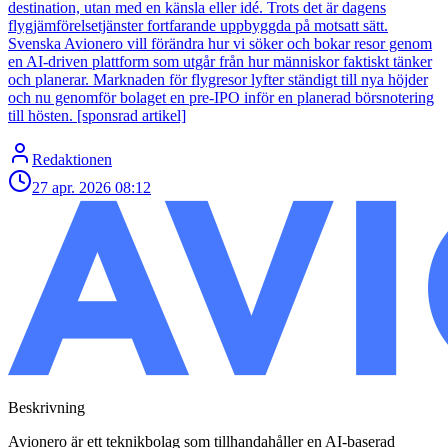
destination, utan med en känsla eller idé. Trots det är dagens
flygjämförelsetjänster fortfarande uppbyggda på motsatt sätt.
Svenska Avionero vill förändra hur vi söker och bokar resor genom
en AI-driven plattform som utgår från hur människor faktiskt tänker
och planerar. Marknaden för flygresor lyfter ständigt till nya höjder
och nu genomför bolaget en pre-IPO inför en planerad börsnotering
till hösten. [sponsrad artikel]
Redaktionen
27 apr. 2026
08:12
Beskrivning
Avionero är ett teknikbolag som tillhandahåller en AI-baserad